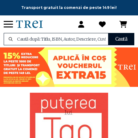
Transport gratuit la comenzi de peste 149 lei!
Caută