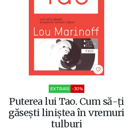
EXTRA15
-30%
Puterea lui Tao. Cum să-ţi
găseşti liniştea în vremuri
tulburi