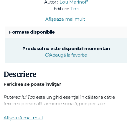
Autor :
Lou Marinoff
Editura:
Trei
Afișează mai mult
Formate disponibile
Produsul nu este disponibil momentan
Adaugă la favorite
Descriere
Fericirea se poate învăţa?
Puterea lui Tao
este un ghid esenţial în călătoria către
fericirea personală, armonie socială, prosperitate
economică şi echilibru politic.
Autorul explică principalele învăţături ale lui Lao Tzu şi
Afișează mai mult
ilustrează aplicarea acestora în realitate, fie că este vorba de
bunăstare, de iubire şi mariaj, creativitate şi carieră, realizări