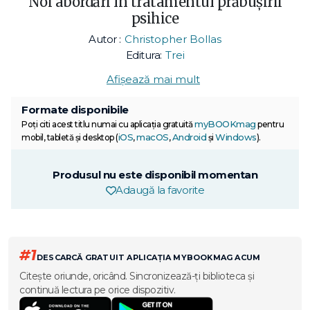
Noi abordări în tratamentul prăbușirii
psihice
Autor :
Christopher Bollas
Editura:
Trei
Afișează mai mult
Formate disponibile
myBOOKmag
Poți citi acest titlu numai cu aplicația gratuită
pentru
iOS
macOS
Android
Windows
mobil, tabletă și desktop (
,
,
și
).
Produsul nu este disponibil momentan
Adaugă la favorite
#1
DESCARCĂ GRATUIT APLICAȚIA MYBOOKMAG ACUM
Citește oriunde, oricând. Sincronizează-ți biblioteca și
continuă lectura pe orice dispozitiv.