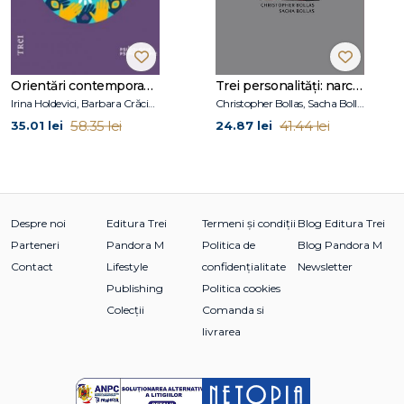
Capitolul 3. Principiile
Capitolul 4. Emily
Capitolul 5. Anna
Capitolul 6. Mark
Orientări contemporane în psihoterapie și consiliere psihologică
Trei personalități: narcisică, borderline, maniaco-depresivă
Capitolul 7. Istorii și après‑coup
Irina Holdevici, Barbara Crăciun
Christopher Bollas, Sacha Bollas
Capitolul 8. Timpul
58.35 lei
41.44 lei
35.01 lei
24.87 lei
Capitolul 9. Experiența emoțională
Capitolul 10. Reflecții, explicații și perlaborări
Capitolul 11. Schimbarea psihică
Capitolul 12. Concluzii
Capitolul 13. Întrebări
Despre noi
Editura Trei
Termeni și condiții
Blog Editura Trei
Bibliografie
Parteneri
Pandora M
Politica de
Blog Pandora M
Contact
Lifestyle
confidențialitate
Newsletter
Publishing
Politica cookies
Colecții
Comanda si
livrarea