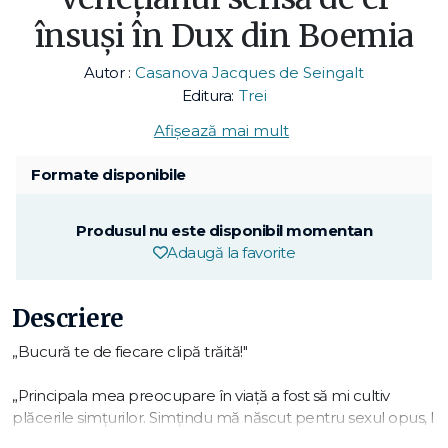
însuşi în Dux din Boemia
Autor :
Casanova Jacques de Seingalt
Editura:
Trei
Afișează mai mult
Formate disponibile
Produsul nu este disponibil momentan
Adaugă la favorite
Descriere
„Bucură te de fiecare clipă trăită!"
„Principala mea preocupare în viaţă a fost să mi cultiv
plăcerile simţurilor. Simţindu mă născut pentru sexul opus, l
am iubit întotdeauna şi m am lăsat iubit de el. Mi a plăcut la