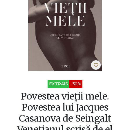
EXTRA15
-30%
Povestea vieţii mele.
Povestea lui Jacques
Casanova de Seingalt
Veneţianul scrisă de el