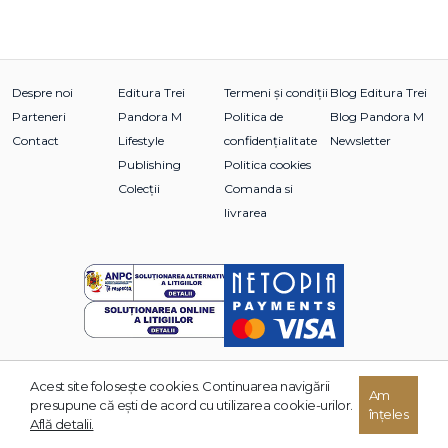
descrise şi erudiţia autorului.
Despre noi
Editura Trei
Termeni și condiții
Blog Editura Trei
Parteneri
Pandora M
Politica de
Blog Pandora M
Contact
Lifestyle
confidențialitate
Newsletter
Publishing
Politica cookies
Colecții
Comanda si
livrarea
Acest site foloseşte cookies. Continuarea navigării
© 2026 Grupul Editorial TREI. Toate drepturile rezervate.
Am
presupune că eşti de acord cu utilizarea cookie-urilor.
înțeles
Dezvoltat de:
Află detalii.