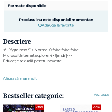
Formate disponibile
Produsul nu este disponibil momentan
Adaugă la favorite
Descriere
<!--[if gte mso 9]>
Normal
0
false
false
false
MicrosoftInternetExplorer4
<![endif]-->
Educație sexuală pentru neveste
Afișează mai mult
ÎN CLIPA ASTA, PROBABIL VĂ ÎNTREBAȚI DOUĂ
Bestseller categorie:
LUCRURI:
Vezi toate
-30%
-30%