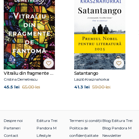
Cine sunt eu? Și ce naiba căutați voi aici?
Să începem cu întrebarea cea mai simplă:
SUNTEȚI AICI, DOAMNELOR, PENTRU CĂ HABAR N-AVEȚI
SĂ V-O TRAGEȚI.
Vitraliu din fragmente de fantomă
Satantango
Și cine sunt eu?
Cristina Demetrescu
László Krasznahorkai
65.00 lei
59.00 lei
45.5 lei
41.3 lei
Sunt Justice Drake. Și transform nevestele în târfe.
Despre noi
Editura Trei
Termeni și condiții
Blog Editura Trei
IAR ACUM… CU CINE ÎNCEPEM?
Parteneri
Pandora M
Politica de
Blog Pandora M
Contact
Lifestyle
confidențialitate
Newsletter