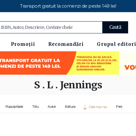
Transport gratuit la comenzi de peste 149 lei!
Caută
Promoții
Recomandări
Grupul editori
S . L . Jennings
Popularitate
Titlu
Autor
Editura
Preț
Cele mai noi