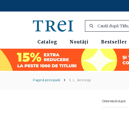
Catalog
Noutăți
Bestseller
Pagină principală
S . L . Jennings
Ordonează după: