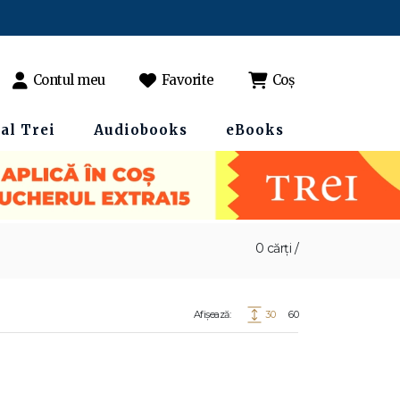
Contul meu
Favorite
Coș
al Trei
Audiobooks
eBooks
0 cărți /
Afișează:
30
60