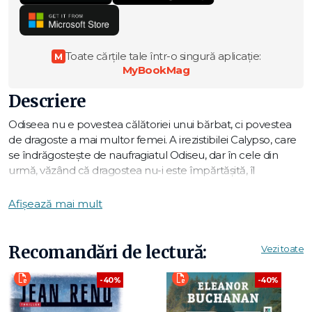
Toate cărțile tale într-o singură aplicație:
M
MyBookMag
Descriere
Odiseea nu e povestea călătoriei unui bărbat, ci povestea
de dragoste a mai multor femei. A irezistibilei Calypso, care
se îndrăgosteşte de naufragiatul Odiseu, dar în cele din
urmă, văzând că dragostea nu-i este împărtăşită, îl
eliberează de pe insula unde îl ţine captiv. E povestea
tinerei şi frumoasei Nausicaa, ce se străduieşte să-l seducă
Afișează mai mult
pe erou, însă e nevoită să accepte că inima lui aparţine
altcuiva. A dominatoarei Circe, care, deşi urăşte bărbaţii şi le
rezervă o soartă crudă celor ce ajung în preajma ei, este
Recomandări de lectură:
Vezi toate
cucerită de şarmul irezistibil al mândrului Odiseu. Şi, desigur,
a Penelopei, loiala lui soţie, care nu doar că îl aşteaptă
-40%
-40%
devotată vreme de douăzeci de ani, dar îl şi egalează în
iscusinţă şi perseverenţă.