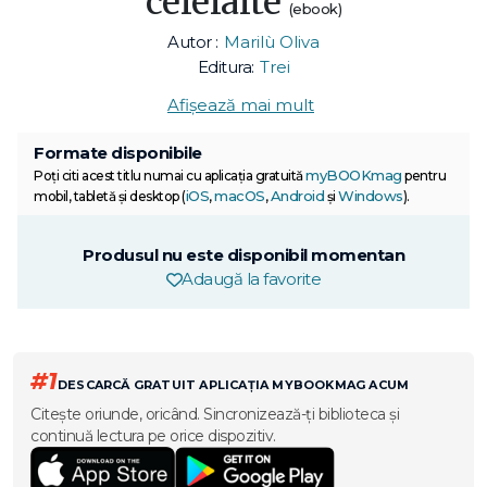
celelalte
(ebook)
Autor :
Marilù Oliva
Editura:
Trei
Afișează mai mult
Formate disponibile
myBOOKmag
Poți citi acest titlu numai cu aplicația gratuită
pentru
iOS
macOS
Android
Windows
mobil, tabletă și desktop (
,
,
și
).
Produsul nu este disponibil momentan
Adaugă la favorite
#1
DESCARCĂ GRATUIT APLICAȚIA MYBOOKMAG ACUM
Citește oriunde, oricând. Sincronizează-ți biblioteca și
continuă lectura pe orice dispozitiv.