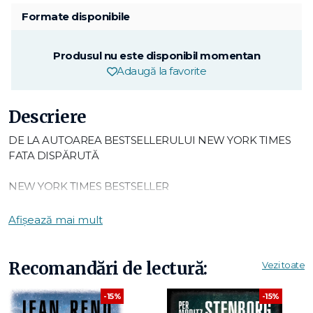
Formate disponibile
Produsul nu este disponibil momentan
Adaugă la favorite
Descriere
DE LA AUTOAREA BESTSELLERULUI NEW YORK TIMES
FATA DISPĂRUTĂ
NEW YORK TIMES BESTSELLER
Acum o miniserie HBO®, cu Amy Adams în rolul principal,
Afișează mai mult
de Jean-Marc Vallée – regizorul serialului Marile minciuni
nevinovate, Jason Blum – producătorul filmului Get Out și
Marti Noxon – una dintre creatoarele seriei de televiziune
Recomandări de lectură:
Vezi toate
Unreal.
-15%
-15%
După o scurtă internare într-un spital de psihiatrie, jurnalista