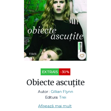
EXTRA15
-30%
Obiecte ascuţite
Autor :
Gillian Flynn
Editura:
Trei
Afișează mai mult