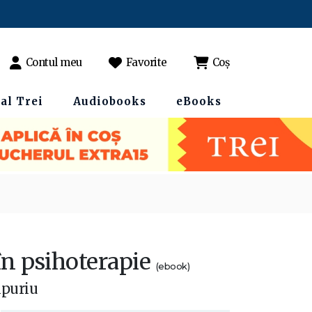
Contul meu
Favorite
Coș
al Trei
Audiobooks
eBooks
în psihoterapie
(ebook)
mpuriu