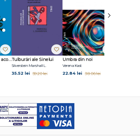
›
10 situații clinice în acompanierea doliului
Tulburări ale Sinelui
Umbra din noi
Fețe ale iubir
Silverstein Marshall L.
Verena Kast
35.52 lei
22.84 lei
29.94 lei
59.20 lei
38.06 lei
49