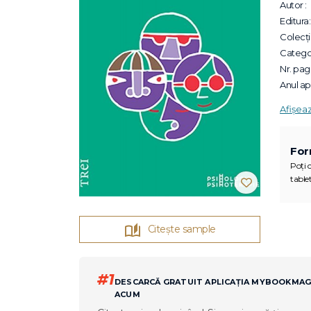
Autor :
Editura:
Colecții
Categor
Nr. pagi
Anul apa
Afișea
For
Poți c
tablet
Citește sample
#1
DESCARCĂ GRATUIT APLICAȚIA MYBOOKMA
ACUM