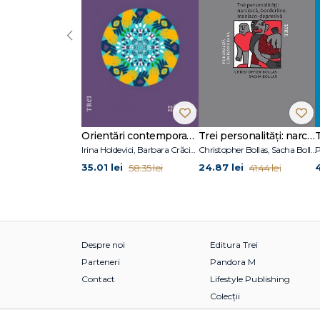
‹
Orientări contemporane în psihoterapie și consiliere psihologică
Trei personalități: narcisică, borderline, maniaco-depresivă
Irina Holdevici, Barbara Crăciun
Christopher Bollas, Sacha Bollas
P
35.01 lei
24.87 lei
58.35 lei
41.44 lei
Despre noi
Editura Trei
Parteneri
Pandora M
Contact
Lifestyle Publishing
Colecții