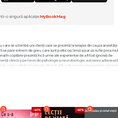
ntr-o singură aplicație:
MyBookMag
u care se schimbă unii clienți care se prezintă la terapie din cauza anxietății 
l li se pare extrem de greu, care sunt politicoși, timizi și par să nu fie prea mult
ional în copilărie prezintă încă urme ale experienței de a fi fost ignorați de
nță clinică și pe teorii din psihologie și neurobiologie, autoarea adreseaz
 fost copii neglijați emoțional, oferind atât o descriere a experienței subiecti
ficientă, exemplificate prin ample ilustrări clinice.
ă, în care orice mișcare pe care o fac le poate amenința siguranța fragilă și în 
ce să țină viața la un nivel constant. Mișcarea, exuberanța, a vrea mai mult și 
ase pentru copiii neglijați, oricât de mult ar vrea să facă sau să fie aceste l
astă atitudine pe care o adoptă în mod intuitiv nu-i ajută cu nimic să-și
tuiască și viața, așa cum le e secătuită mintea. - Kathrin A. Stauffer
-40%
-40%
ntră în cabinet și-i e greu să înceapă. Dacă aștept să vorbească el, anxietatea
e o presiune să aibă rezultate. Se simte rușinat de multe, dacă nu de major