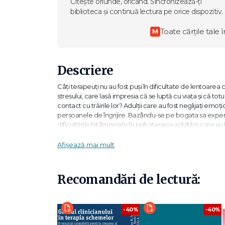
Citește oriunde, oricând. Sincronizează-ți
biblioteca și continuă lectura pe orice dispozitiv.
Toate cărțile tale î
M
Descriere
Câți terapeuți nu au fost puși în dificultate de lentoarea c
stresului, care lasă impresia că se luptă cu viața și că totu
contact cu trăirile lor? Adulții care au fost neglijați emoț
persoanele de îngrijire. Bazându-se pe bogata sa experie
dificultățile întâmpinate în psihoterapia adulților care au
acestor clienți, cât și modele de intervenție terapeutică e
Afișează mai mult
Copiii neglijați e posibil să trăiască într-o lume înghețat
este mai bine să se facă mici, să stea nemișcați și să încer
mare, spontan sau impulsiv sunt, toate, extrem de periculo
Recomandări de lectură:
și invidiază oamenii care le au. E ușor de observat că ace
îmbunătățească viața pe termen lung, ci ajunge să le secă
-40%
-40%
E dificil de lucrat cu Mortimer – de obicei e anxios când i
crește rapid. Îmi simte tăcerea ca pe o pedeapsă și ca p