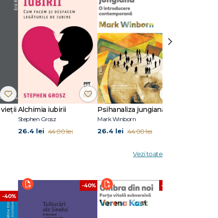
-și
e câteva
 sunt ca
 că așa
›
ozitoare
vieții
Alchimia iubirii
Psihanaliza jungiană
Stephen Grosz
Mark Winborn
Melanie Klein
26.4 lei
26.4 lei
45.6 lei
44.00 lei
44.00 lei
76.0
Vezi toate
-40%
-40%
-40%