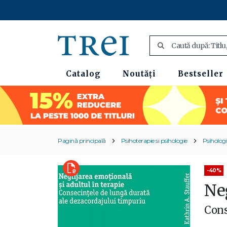
Catalog
Noutăți
Bestseller
Pagină principală
Psihoterapie si psihologie
Psiholog
-40%
Neg
Cons