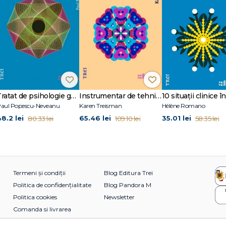
Tratat de psihologie generală
Instrumentar de tehnici terapeutice creative
aul Popescu-Neveanu
Karen Treisman
Hélène Romano
48.2 lei
65.46 lei
35.01 lei
80.33 lei
109.10 lei
58.35 lei
Termeni și condiții
Blog Editura Trei
Politica de confidențialitate
Blog Pandora M
Politica cookies
Newsletter
Comanda si livrarea