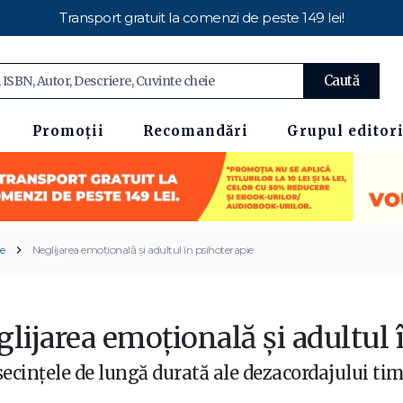
Transport gratuit la comenzi de peste 149 lei!
Caută
Promoții
Recomandări
Grupul editori
ie
Neglijarea emoțională și adultul în psihoterapie
lijarea emoțională și adultul 
ecințele de lungă durată ale dezacordajului ti