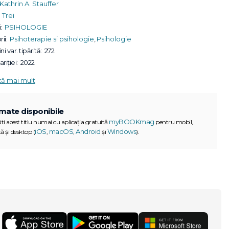
Kathrin A. Stauffer
Trei
:
PSIHOLOGIE
ii:
Psihoterapie si psihologie
,
Psihologie
ni var. tipărită:
272
riției:
2022
ză mai mult
mate disponibile
myBOOKmag
iti acest titlu numai cu aplicația gratuită
pentru mobil,
iOS
macOS
Android
Windows
ă și desktop (
,
,
și
).
G