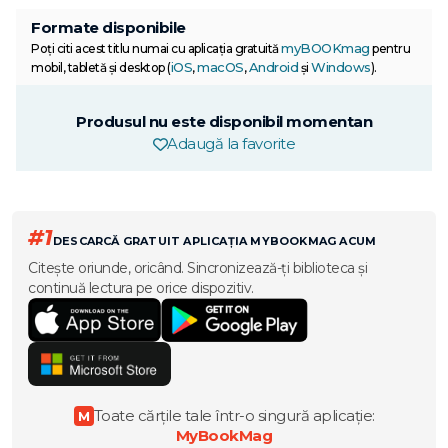
Formate disponibile
myBOOKmag
Poți citi acest titlu numai cu aplicația gratuită
pentru
iOS
macOS
Android
Windows
mobil, tabletă și desktop (
,
,
și
).
Produsul nu este disponibil momentan
Adaugă la favorite
#1
DESCARCĂ GRATUIT APLICAȚIA MYBOOKMAG ACUM
Citește oriunde, oricând. Sincronizează-ți biblioteca și
continuă lectura pe orice dispozitiv.
Toate cărțile tale într-o singură aplicație:
M
MyBookMag