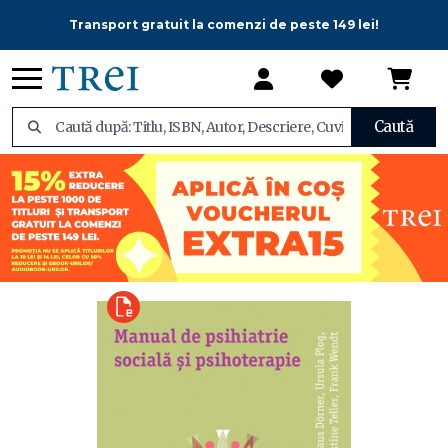
Transport gratuit la comenzi de peste 149 lei!
Caută