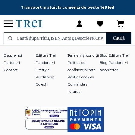
Transport gratuit la comenzi de peste 149 lei!
Caută
Despre noi
Editura Trei
Termeni și condiții
Blog Editura Trei
Parteneri
Pandora M
Politica de
Blog Pandora M
Contact
Lifestyle
confidențialitate
Newsletter
Publishing
Politica cookies
Colecții
Comanda si
livrarea