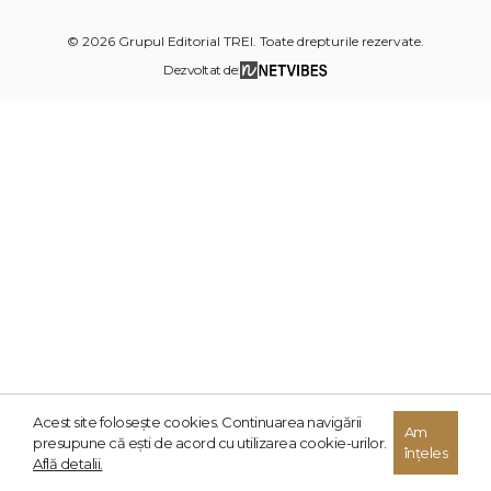
© 2026 Grupul Editorial TREI. Toate drepturile rezervate.
Dezvoltat de:
Acest site foloseşte cookies. Continuarea navigării
Am
presupune că eşti de acord cu utilizarea cookie-urilor.
înțeles
Află detalii.