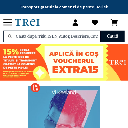
Transport gratuit la comenzi de peste 149 lei!
Caută