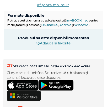
Afișează mai mult
Formate disponibile
myBOOKmag
Poți citi acest titlu numai cu aplicația gratuită
pentru
iOS
macOS
Android
Windows
mobil, tabletă și desktop (
,
,
și
).
Produsul nu este disponibil momentan
Adaugă la favorite
#1
DESCARCĂ GRATUIT APLICAȚIA MYBOOKMAG ACUM
Citește oriunde, oricând. Sincronizează-ți biblioteca și
continuă lectura pe orice dispozitiv.