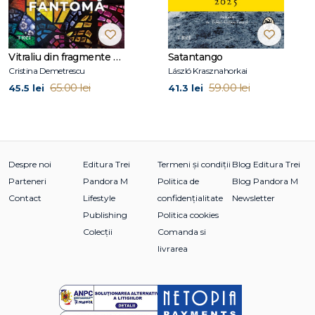
Vitraliu din fragmente de fantomă
Satantango
Cristina Demetrescu
László Krasznahorkai
65.00 lei
59.00 lei
45.5 lei
41.3 lei
Despre noi
Editura Trei
Termeni și condiții
Blog Editura Trei
Parteneri
Pandora M
Politica de
Blog Pandora M
Contact
Lifestyle
confidențialitate
Newsletter
Publishing
Politica cookies
Colecții
Comanda si
livrarea