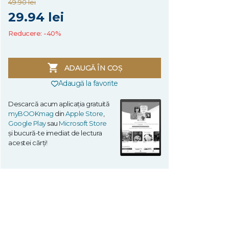
49.90 lei
29.94 lei
Reducere: -40%
ADAUGĂ ÎN COȘ
Adaugă la favorite
Descarcă acum aplicația gratuită
myBOOKmag
din
Apple Store
,
Google Play
sau
Microsoft Store
și bucură-te imediat de lectura
acestei cărți!