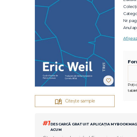
Colecții
Categor
Nr. pagi
Anul apa
Afișea
For
Poți c
tablet
Citește sample
#1
DESCARCĂ GRATUIT APLICAȚIA MYBOOKMA
ACUM