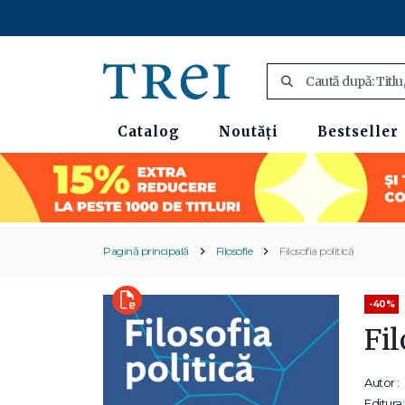
Catalog
Noutăți
Bestseller
Pagină principală
Filosofie
Filosofia politică
-40%
Fil
Autor :
Editura: