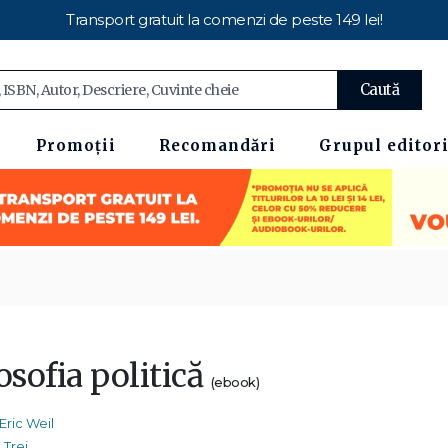
Transport gratuit la comenzi de peste 149 lei!
Caută
Promoții
Recomandări
Grupul editori
osofia politică
(ebook)
Eric Weil
Trei