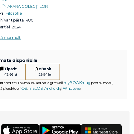
:
ÎN AFARA COLECȚIILOR
ii:
Filosofie
ni var. tipărită:
480
riției:
2024
ză mai mult
mate disponibile
Tipărit
eBook
43.66 lei
29.94 lei
myBOOKmag
iti acest titlu numai cu aplicația gratuită
pentru mobil,
iOS
macOS
Android
Windows
ă și desktop (
,
,
și
).
G