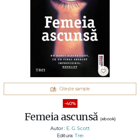
Citește sample
-40%
Femeia ascunsă
(ebook)
Autor :
E. G. Scott
Editura:
Trei