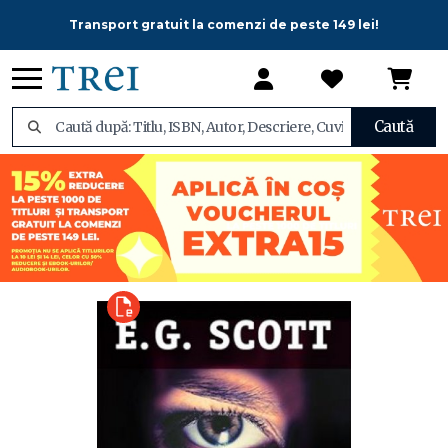
Transport gratuit la comenzi de peste 149 lei!
Caută