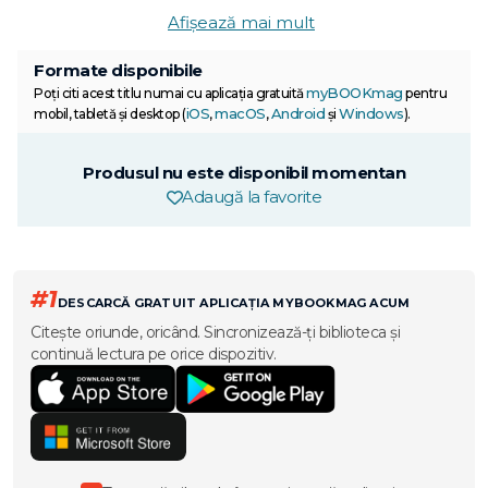
Afișează mai mult
Formate disponibile
myBOOKmag
Poți citi acest titlu numai cu aplicația gratuită
pentru
iOS
macOS
Android
Windows
mobil, tabletă și desktop (
,
,
și
).
Produsul nu este disponibil momentan
Adaugă la favorite
#1
DESCARCĂ GRATUIT APLICAȚIA MYBOOKMAG ACUM
Citește oriunde, oricând. Sincronizează-ți biblioteca și
continuă lectura pe orice dispozitiv.