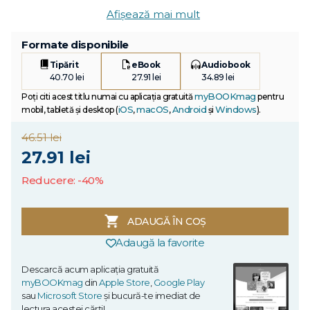
Afișează mai mult
Formate disponibile
Tipărit
eBook
Audiobook
40.70 lei
27.91 lei
34.89 lei
myBOOKmag
Poți citi acest titlu numai cu aplicația gratuită
pentru
iOS
macOS
Android
Windows
mobil, tabletă și desktop (
,
,
și
).
46.51 lei
27.91 lei
Reducere: -40%
ADAUGĂ ÎN COȘ
Adaugă la favorite
Descarcă acum aplicația gratuită
myBOOKmag
din
Apple Store
,
Google Play
sau
Microsoft Store
și bucură-te imediat de
lectura acestei cărți!