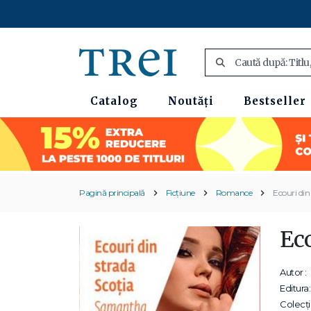
Catalog
Noutăți
Bestseller
Pagină principală
Ficțiune
Romance
Ecouri din
Eco
Autor :
Editura:
Colecții