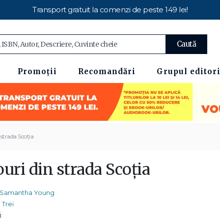
Transport gratuit la comenzi de peste 149 lei!
Caută
Promoții
Recomandări
Grupul editori
 strada Scoția
uri din strada Scoția
Samantha Young
Trei
: