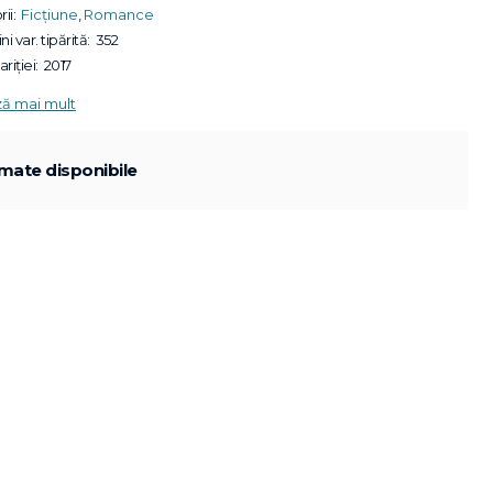
ii:
Ficțiune
,
Romance
ni var. tipărită:
352
riției:
2017
ză mai mult
mate disponibile