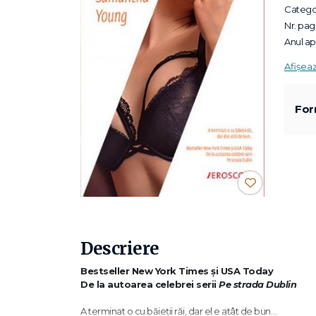
Categor
Nr. pagi
Anul apa
Afișea
For
Descriere
Bestseller New York Times și USA Today
De la autoarea celebrei serii
Pe strada Dublin
A terminat o cu băieții răi, dar el e atât de bun…