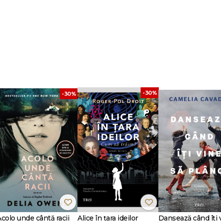
. După ce a trecut dintr-o relaţie toxică în alta, şi a jurat să stea depart
 să-l evite — superb, tatuat, fermecător şi arogant. Dar exteriorul lui dur
ste hotărât s-o scoată pe Shannon din singurătatea ei şi să-i cucerească ini
bil şi devotat, pasiunea dintre ei se aprinde fulgerător. Trecutul ei însă o bân
spartă pe vecie.
tă." -
Dear Author
-30%
-30%
." -
Under the Covers
nți și lucruri din viața reală – e un roman pe care-l vei devora.
Samantha 
unde a studiat istorie antică și medievală,
Samantha Young
s-a dedicat scr
rmal, fantasy urban și subiecte contemporane.
 Jamaica, Pe strada Dublin
și
Pe strada Londra
. Pentru romanul
Pe strada 
dreads Choice Award for Best Author and Best Romance, iar pentru romanul
ce Award for Best Romance 2014.
Acolo unde cântă racii
Alice în țara ideilor