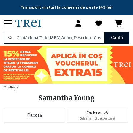
Transport gratuit la comenzi de peste 149 lei!
Caută
0 cărți /
Samantha Young
Ordonează
Filtează
Cele mai noi descendent