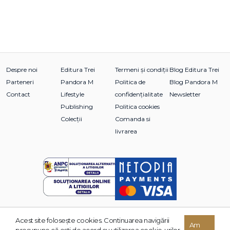
Despre noi
Editura Trei
Termeni și condiții
Blog Editura Trei
Parteneri
Pandora M
Politica de
Blog Pandora M
Contact
Lifestyle
confidențialitate
Newsletter
Publishing
Politica cookies
Colecții
Comanda si
livrarea
Acest site foloseşte cookies. Continuarea navigării
© 2026 Grupul Editorial TREI. Toate drepturile rezervate.
Am
presupune că eşti de acord cu utilizarea cookie-urilor.