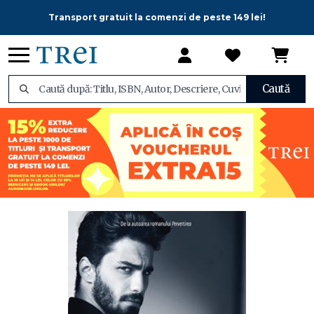
Transport gratuit la comenzi de peste 149 lei!
Caută