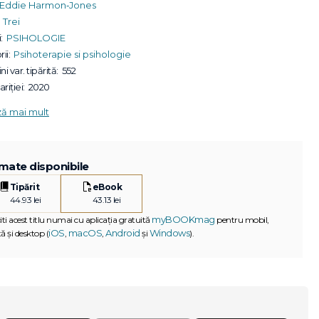
Eddie Harmon‑Jones
Trei
:
PSIHOLOGIE
ii:
Psihoterapie si psihologie
ni var. tipărită:
552
riției:
2020
ză mai mult
mate disponibile
Tipărit
eBook
44.93 lei
43.13 lei
myBOOKmag
iti acest titlu numai cu aplicația gratuită
pentru mobil,
iOS
macOS
Android
Windows
ă și desktop (
,
,
și
).
G