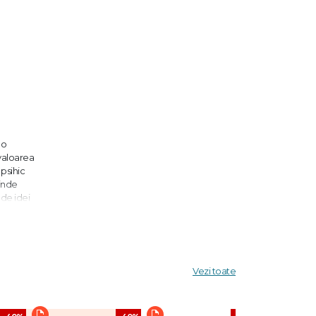
 o
valoarea
psihic
rinde
 de idei
legerea
ată în
Vezi toate
cogniție,
e pot fi
 nu doar