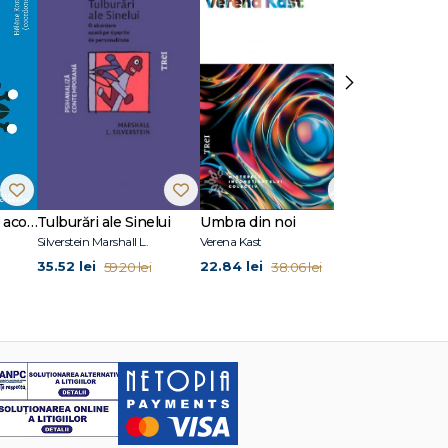
lls
›
10 situații clinice în acompanierea doliului
Tulburări ale Sinelui
Umbra din noi
Fețe ale iubir
Silverstein Marshall L.
Verena Kast
35.52 lei
22.84 lei
29.94 lei
59.20 lei
38.06 lei
49
e
John M.