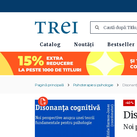
Catalog
Noutăți
Bestseller
Pagină principală
Psihoterapie si psihologie
Disonanț
-40%
Di
Noi 