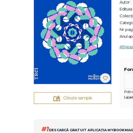
Autor :
Editura:
Colecții
Categor
Nr. pagi
Anul apa
Afișea
For
Poți c
tablet
Citește sample
#1
DESCARCĂ GRATUIT APLICAȚIA MYBOOKMA