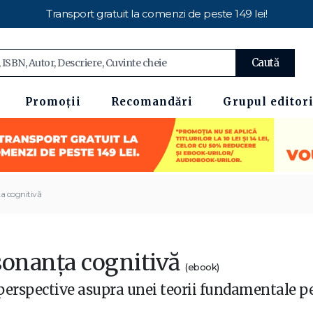
Transport gratuit la comenzi de peste 149 lei!
Caută
Promoții
Recomandări
Grupul editori
a cognitivă
sonanța cognitivă
(ebook)
perspective asupra unei teorii fundamentale p