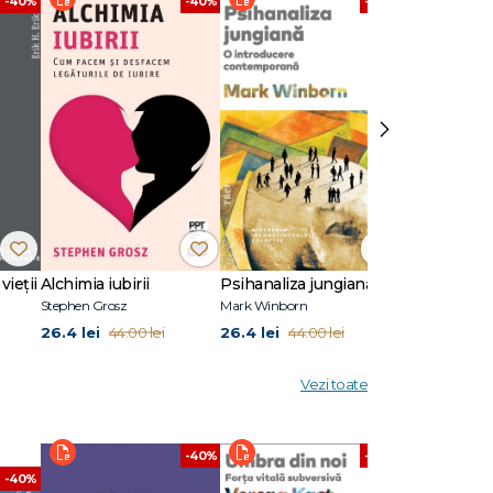
-40%
-40%
-40%
ei femei
›
 mai
grup
l a fost
ajase în
vieții
Alchimia iubirii
Psihanaliza jungiană
Stephen Grosz
Mark Winborn
Melanie Klein
26.4 lei
26.4 lei
45.6 lei
44.00 lei
44.00 lei
76.0
Vezi toate
-40%
-40%
-40%