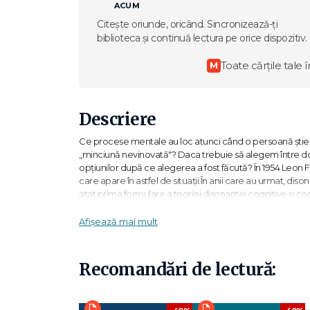
ACUM
Citește oriunde, oricând. Sincronizează-ți
biblioteca și continuă lectura pe orice dispozitiv.
Toate cărțile tale î
M
Descriere
Ce procese mentale au loc atunci când o persoană știe
„minciună nevinovată"? Daca trebuie să alegem între d
opțiunilor după ce alegerea a fost făcută? În 1954 Leon 
care apare în astfel de situații.În anii care au urmat, dis
atat prima formulare a teoriei disonanței cognitive și come
și studii ingenioase ale unui colectiv de cercetători din
mai profundă a fenomenului de disonanță cognitivă și a 
Afișează mai mult
În timpul scurs de la prezentarea sa de către Festinger, 
genereze cercetări, revizuiri și controverse. Unul dintre
Recomandări de lectură:
termeni generali și abstracți. Ca urmare, poate fi aplicat
motivație și emoție. O persoană poate avea cogniții desp
despre sine, despre o altă persoană, despre un grup sau