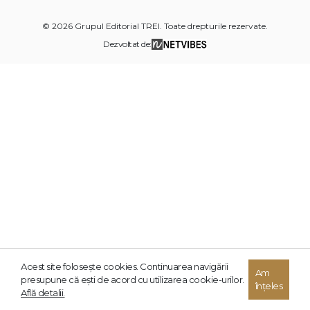
© 2026 Grupul Editorial TREI. Toate drepturile rezervate.
Dezvoltat de:
Acest site foloseşte cookies. Continuarea navigării
Am
presupune că eşti de acord cu utilizarea cookie-urilor.
înțeles
Află detalii.