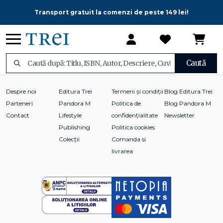
Transport gratuit la comenzi de peste 149 lei!
Caută
Despre noi
Editura Trei
Termeni și condiții
Blog Editura Trei
Parteneri
Pandora M
Politica de
Blog Pandora M
Contact
Lifestyle
confidențialitate
Newsletter
Publishing
Politica cookies
Colecții
Comanda si
livrarea