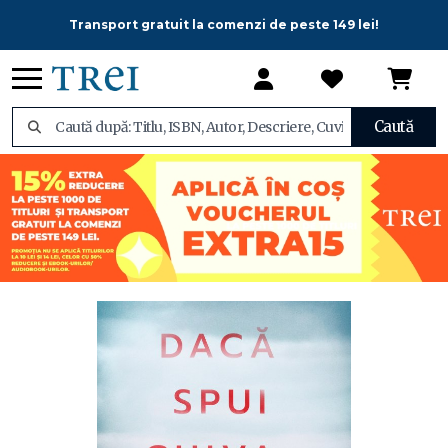
Transport gratuit la comenzi de peste 149 lei!
Caută