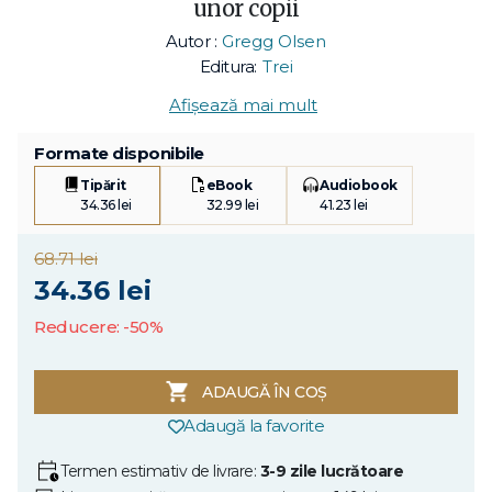
unor copii
Autor :
Gregg Olsen
Editura:
Trei
Afișează mai mult
Formate disponibile
Tipărit
eBook
Audiobook
34.36 lei
32.99 lei
41.23 lei
68.71 lei
34.36 lei
Reducere: -50%
ADAUGĂ ÎN COȘ
Adaugă la favorite
Termen estimativ de livrare:
3-9 zile lucrătoare