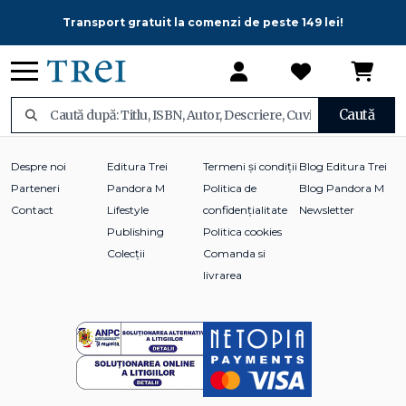
Transport gratuit la comenzi de peste 149 lei!
Caută
Despre noi
Editura Trei
Termeni și condiții
Blog Editura Trei
Parteneri
Pandora M
Politica de
Blog Pandora M
Contact
Lifestyle
confidențialitate
Newsletter
Publishing
Politica cookies
Colecții
Comanda si
livrarea