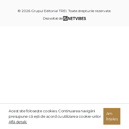
© 2026 Grupul Editorial TREI. Toate drepturile rezervate.
Dezvoltat de:
Acest site foloseşte cookies. Continuarea navigării
Am
presupune că eşti de acord cu utilizarea cookie-urilor.
înțeles
Află detalii.