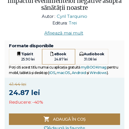
Impactul evenimentelor negative asupra
sănătății noastre
Autor :
Cyril Tarquinio
Editura:
Trei
Afișează mai mult
Formate disponibile
Tipărit
eBook
Audiobook
25.90 lei
24.87 lei
31.08 lei
myBOOKmag
Poți citi acest titlu numai cu aplicația gratuită
pentru
iOS
macOS
Android
Windows
mobil, tabletă și desktop (
,
,
și
).
41.44 lei
24.87 lei
Reducere: -40%
ADAUGĂ ÎN COȘ
Adaugă la favorite