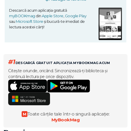
Descarcă acum aplicația gratuită
myBOOKmag
din
Apple Store
,
Google Play
sau
Microsoft Store
și bucură-te imediat de
lectura acestei cărți!
#1
DESCARCĂ GRATUIT APLICAȚIA MYBOOKMAG ACUM
Citește oriunde, oricând. Sincronizează-ți biblioteca și
continuă lectura pe orice dispozitiv.
Toate cărțile tale într-o singură aplicație:
M
MyBookMag