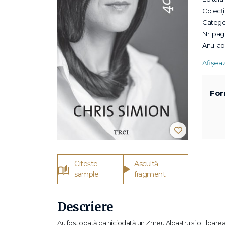
Colecții
Categor
Nr. pagi
Anul apa
Afișea
For
Citește
Ascultă
sample
fragment
Descriere
Au fost odată ca niciodată un Zmeu Albastru şi o Floarea Soar