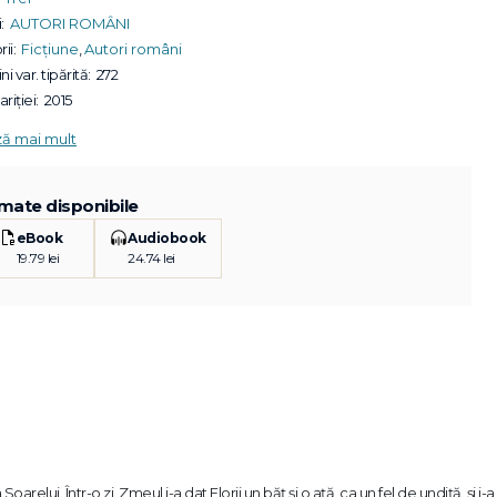
:
AUTORI ROMÂNI
ii:
Ficțiune
,
Autori români
ni var. tipărită:
272
riției:
2015
ză mai mult
mate disponibile
eBook
Audiobook
19.79 lei
24.74 lei
elui. Într-o zi, Zmeul i-a dat Florii un băţ şi o aţă, ca un fel de undiţă, şi i-a 