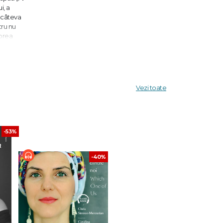
i, a
ă câteva
tru nu
 prea
vestea
ergie la
ntorci,
Vezi toate
-53%
aragiale"
-40%
ul George
ittiş
ndamnat