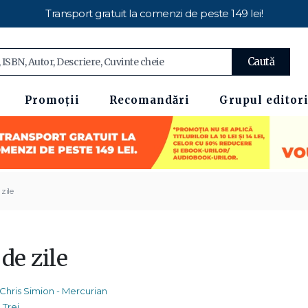
Transport gratuit la comenzi de peste 149 lei!
Caută
Promoții
Recomandări
Grupul editori
zile
de zile
Chris Simion - Mercurian
Trei