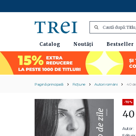
Catalog
Noutăți
Bestseller
Pagină principală
Ficțiune
Autori români
40 de 
-70%
40 
Autor :
Editura: