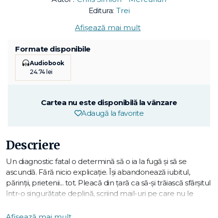
Editura:
Trei
Afișează mai mult
Formate disponibile
Audiobook
24.74 lei
Cartea nu este disponibilă la vânzare
Adaugă la favorite
Descriere
Un diagnostic fatal o determină să o ia la fugă şi să se
ascundă. Fără nicio explicaţie. Îşi abandonează iubitul,
părinţii, prietenii... tot. Pleacă din ţară ca să-şi trăiască sfârşitul
într-o singurătate deplină, scriind mail-uri pe care nu le
trimite niciodată. După doi ani, îşi reface analizele. Verdictul
medical are efect de dinamită. Anulează toate aşteptările. E
Afișează mai mult