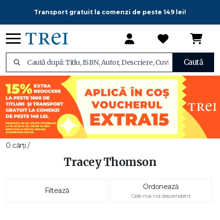
Transport gratuit la comenzi de peste 149 lei!
Caută
0 cărți /
Tracey Thomson
Ordonează
Filtează
Cele mai noi descendent