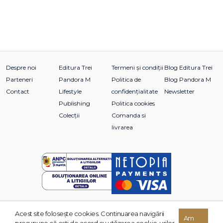
Despre noi
Editura Trei
Termeni și condiții
Blog Editura Trei
Parteneri
Pandora M
Politica de
Blog Pandora M
Contact
Lifestyle
confidențialitate
Newsletter
Publishing
Politica cookies
Colecții
Comanda si
livrarea
Acest site foloseşte cookies. Continuarea navigării
© 2026 Grupul Editorial TREI. Toate drepturile rezervate.
Am
presupune că eşti de acord cu utilizarea cookie-urilor.