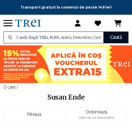
Transport gratuit la comenzi de peste 149 lei!
Caută
0 cărți /
Susan Ende
Ordonează
Filtează
Cele mai noi descendent