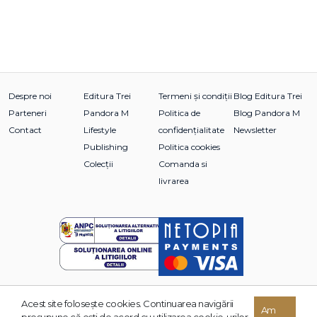
Despre noi
Editura Trei
Termeni și condiții
Blog Editura Trei
Parteneri
Pandora M
Politica de
Blog Pandora M
Contact
Lifestyle
confidențialitate
Newsletter
Publishing
Politica cookies
Colecții
Comanda si
livrarea
Acest site foloseşte cookies. Continuarea navigării
© 2026 Grupul Editorial TREI. Toate drepturile rezervate.
Am
presupune că eşti de acord cu utilizarea cookie-urilor.