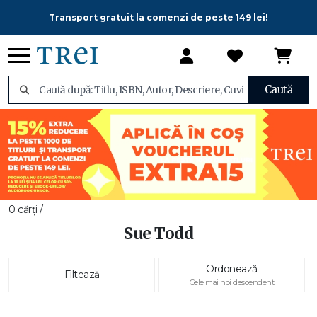
Transport gratuit la comenzi de peste 149 lei!
Caută
0 cărți /
Sue Todd
Ordonează
Filtează
Cele mai noi descendent