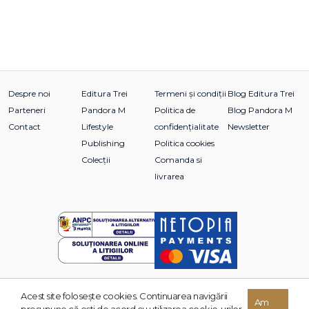
Despre noi
Editura Trei
Termeni și condiții
Blog Editura Trei
Parteneri
Pandora M
Politica de
Blog Pandora M
Contact
Lifestyle
confidențialitate
Newsletter
Publishing
Politica cookies
Colecții
Comanda si
livrarea
Acest site foloseşte cookies. Continuarea navigării
© 2026 Grupul Editorial TREI. Toate drepturile rezervate.
Am
presupune că eşti de acord cu utilizarea cookie-urilor.