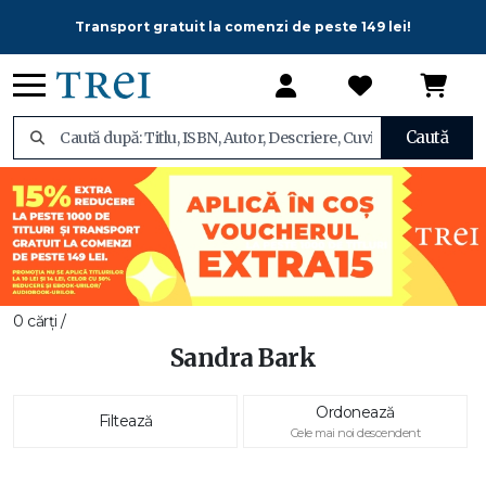
Transport gratuit la comenzi de peste 149 lei!
Caută
0 cărți /
Sandra Bark
Ordonează
Filtează
Cele mai noi descendent