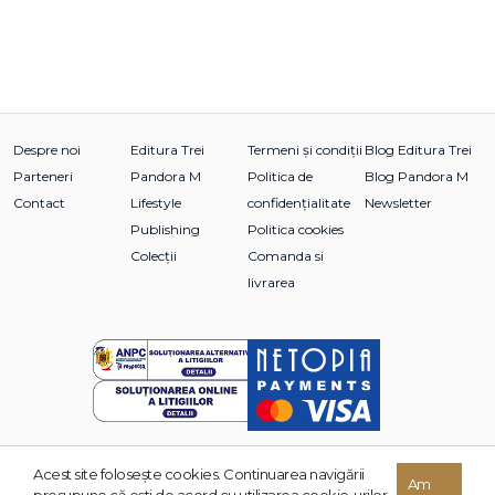
Despre noi
Editura Trei
Termeni și condiții
Blog Editura Trei
Parteneri
Pandora M
Politica de
Blog Pandora M
Contact
Lifestyle
confidențialitate
Newsletter
Publishing
Politica cookies
Colecții
Comanda si
livrarea
Acest site foloseşte cookies. Continuarea navigării
© 2026 Grupul Editorial TREI. Toate drepturile rezervate.
Am
presupune că eşti de acord cu utilizarea cookie-urilor.