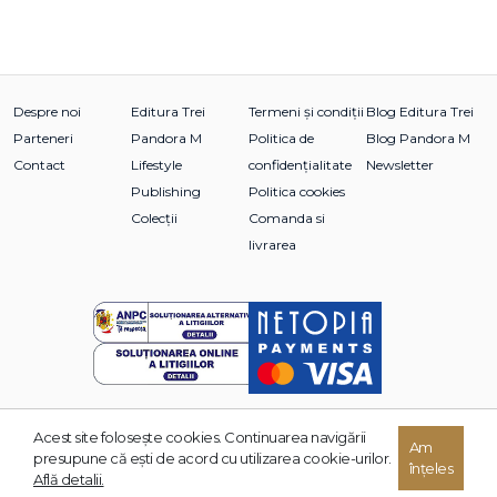
Despre noi
Editura Trei
Termeni și condiții
Blog Editura Trei
Parteneri
Pandora M
Politica de
Blog Pandora M
Contact
Lifestyle
confidențialitate
Newsletter
Publishing
Politica cookies
Colecții
Comanda si
livrarea
Acest site foloseşte cookies. Continuarea navigării
© 2026 Grupul Editorial TREI. Toate drepturile rezervate.
Am
presupune că eşti de acord cu utilizarea cookie-urilor.
înțeles
Dezvoltat de:
Află detalii.