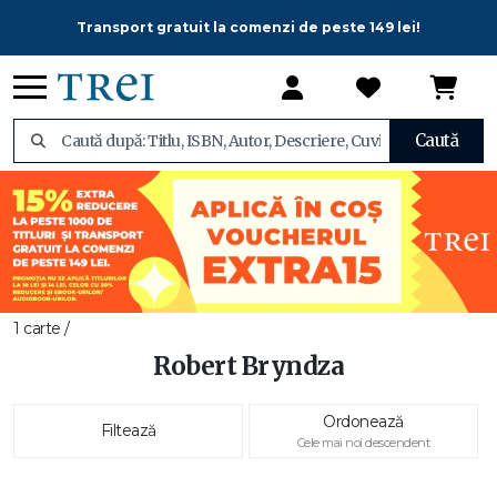
Transport gratuit la comenzi de peste 149 lei!
Caută
1 carte /
Robert Bryndza
Ordonează
Filtează
Cele mai noi descendent