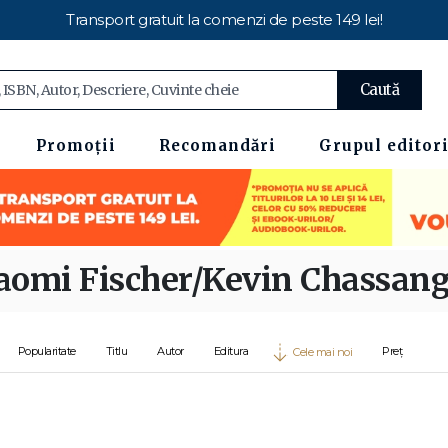
Transport gratuit la comenzi de peste 149 lei!
Caută
Promoții
Recomandări
Grupul editori
aomi Fischer/Kevin Chassang
Popularitate
Titlu
Autor
Editura
Preț
Cele mai noi