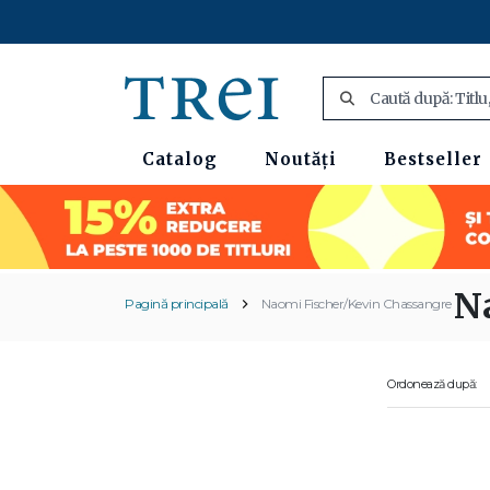
Catalog
Noutăți
Bestseller
N
Pagină principală
Naomi Fischer/Kevin Chassangre
Ordonează după: