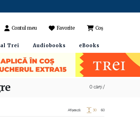
Contul meu
Favorite
Coș
al Trei
Audiobooks
eBooks
re
0 cărți /
Afișează:
30
60