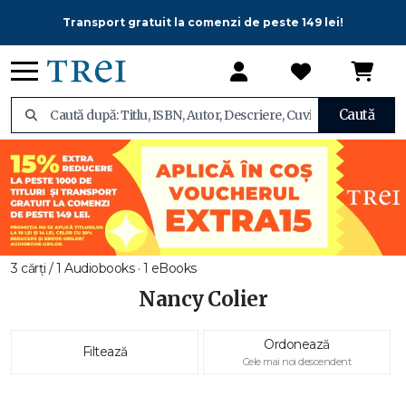
Transport gratuit la comenzi de peste 149 lei!
Caută
3 cărți / 1 Audiobooks · 1 eBooks
Nancy Colier
Ordonează
Filtează
Cele mai noi descendent