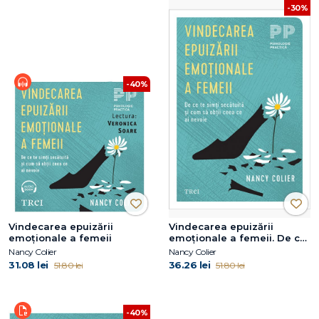
-30%
-40%
Vindecarea epuizării
Vindecarea epuizării
emoționale a femeii
emoționale a femeii. De ce
te simți secătuită și cum să
Nancy Colier
Nancy Colier
obții ceea ce ai nevoie
31.08 lei
36.26 lei
51.80 lei
51.80 lei
-40%