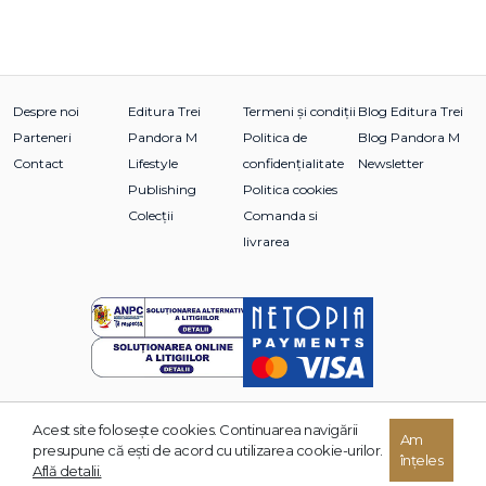
Despre noi
Editura Trei
Termeni și condiții
Blog Editura Trei
Parteneri
Pandora M
Politica de
Blog Pandora M
Contact
Lifestyle
confidențialitate
Newsletter
Publishing
Politica cookies
Colecții
Comanda si
livrarea
Acest site foloseşte cookies. Continuarea navigării
© 2026 Grupul Editorial TREI. Toate drepturile rezervate.
Am
presupune că eşti de acord cu utilizarea cookie-urilor.
înțeles
Dezvoltat de:
Află detalii.