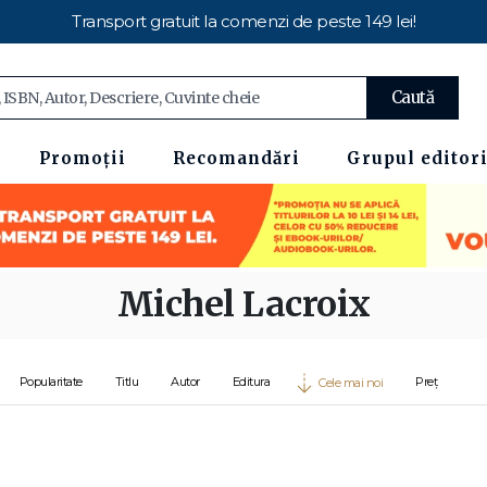
Transport gratuit la comenzi de peste 149 lei!
Caută
Promoții
Recomandări
Grupul editori
Michel Lacroix
Popularitate
Titlu
Autor
Editura
Preț
Cele mai noi