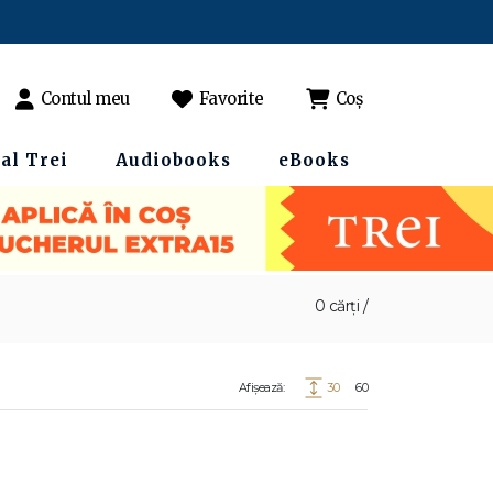
Contul meu
Favorite
Coș
al Trei
Audiobooks
eBooks
0 cărți /
Afișează:
30
60