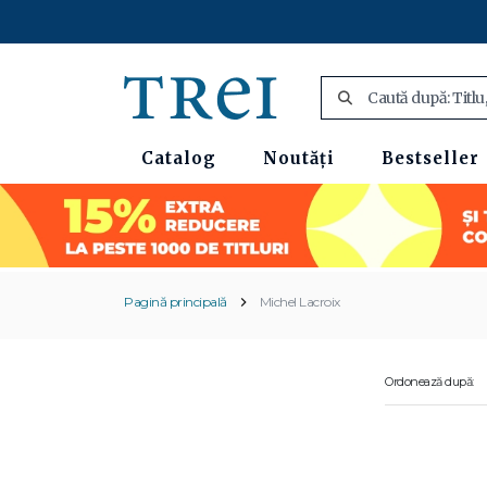
Catalog
Noutăți
Bestseller
Pagină principală
Michel Lacroix
Ordonează după: