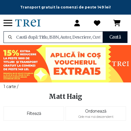
Transport gratuit la comenzi de peste 149 lei!
Caută
1 carte /
Matt Haig
Ordonează
Filtează
Cele mai noi descendent