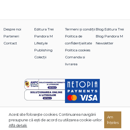
Despre noi
Editura Trei
Termeni și condiții
Blog Editura Trei
Parteneri
Pandora M
Politica de
Blog Pandora M
Contact
Lifestyle
confidențialitate
Newsletter
Publishing
Politica cookies
Colecții
Comanda si
livrarea
Acest site foloseşte cookies. Continuarea navigării
© 2026 Grupul Editorial TREI. Toate drepturile rezervate.
Am
presupune că eşti de acord cu utilizarea cookie-urilor.
înțeles
Dezvoltat de:
Află detalii.