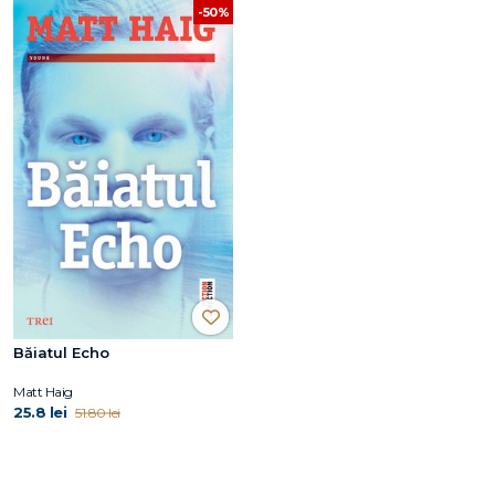
-50%
Băiatul Echo
Matt Haig
25.8 lei
51.80 lei