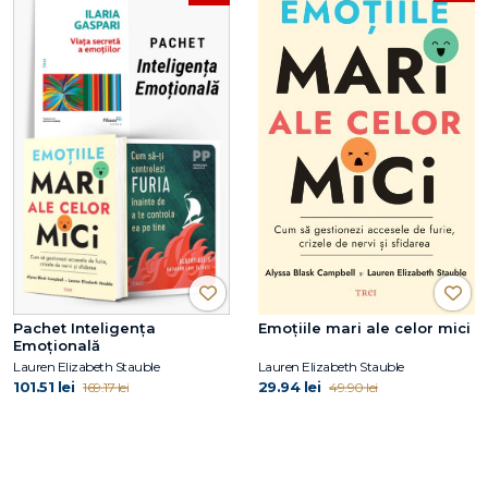
Pachet Inteligența
Emoțiile mari ale celor mici
Emoțională
Lauren Elizabeth Stauble
Lauren Elizabeth Stauble
101.51 lei
29.94 lei
169.17 lei
49.90 lei