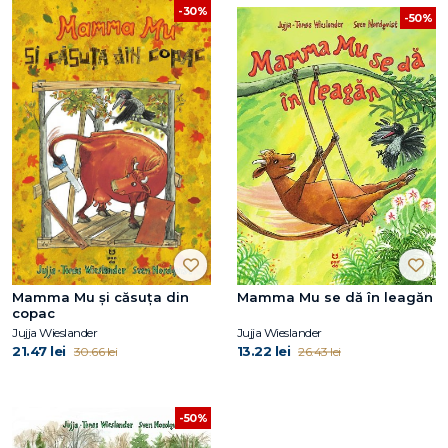
-30%
-50%
Mamma Mu și căsuța din
Mamma Mu se dă în leagăn
copac
Jujja Wieslander
Jujja Wieslander
21.47 lei
13.22 lei
30.66 lei
26.43 lei
-50%