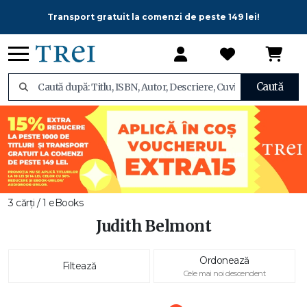
Transport gratuit la comenzi de peste 149 lei!
Caută
3 cărți / 1 eBooks
Judith Belmont
Ordonează
Filtează
Cele mai noi descendent