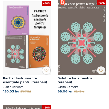
-40%
-40%
Pachet Instrumente
Soluții-cheie pentru
esențiale pentru terapeuți
terapeuți
Judith Belmont
Judith Belmont
130.03 lei
38.06 lei
216.71 lei
63.43 lei
-30%