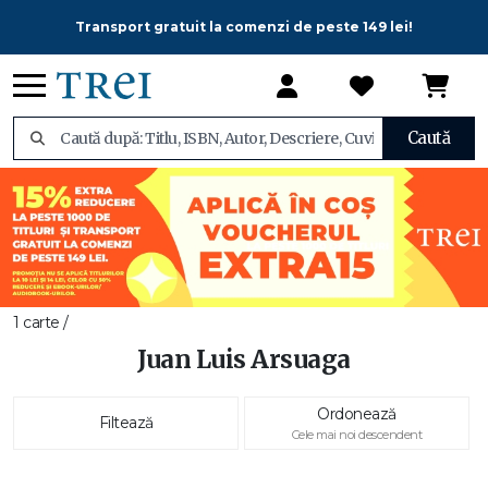
Transport gratuit la comenzi de peste 149 lei!
Caută
1 carte /
Juan Luis Arsuaga
Ordonează
Filtează
Cele mai noi descendent