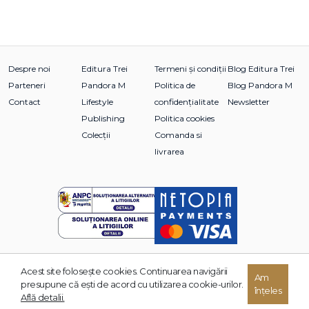
Despre noi
Editura Trei
Termeni și condiții
Blog Editura Trei
Parteneri
Pandora M
Politica de
Blog Pandora M
Contact
Lifestyle
confidențialitate
Newsletter
Publishing
Politica cookies
Colecții
Comanda si
livrarea
Acest site foloseşte cookies. Continuarea navigării
Am
© 2026 Grupul Editorial TREI. Toate drepturile rezervate.
presupune că eşti de acord cu utilizarea cookie-urilor.
înțeles
Dezvoltat de:
Află detalii.