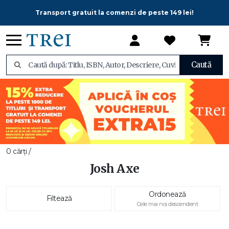
Transport gratuit la comenzi de peste 149 lei!
Caută
0 cărți /
Josh Axe
Ordonează
Filtează
Cele mai noi descendent