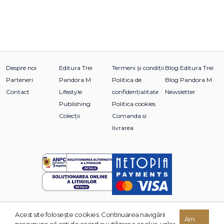
Despre noi
Editura Trei
Termeni și condiții
Blog Editura Trei
Parteneri
Pandora M
Politica de
Blog Pandora M
Contact
Lifestyle
confidențialitate
Newsletter
Publishing
Politica cookies
Colecții
Comanda si
livrarea
Acest site foloseşte cookies. Continuarea navigării
© 2026 Grupul Editorial TREI. Toate drepturile rezervate.
Am
presupune că eşti de acord cu utilizarea cookie-urilor.