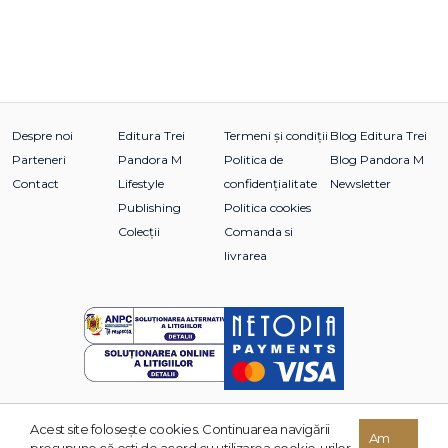
Despre noi
Editura Trei
Termeni și condiții
Blog Editura Trei
Parteneri
Pandora M
Politica de
Blog Pandora M
Contact
Lifestyle
confidențialitate
Newsletter
Publishing
Politica cookies
Colecții
Comanda si
livrarea
Acest site foloseşte cookies. Continuarea navigării
© 2026 Grupul Editorial TREI. Toate drepturile rezervate.
Am
presupune că eşti de acord cu utilizarea cookie-urilor.