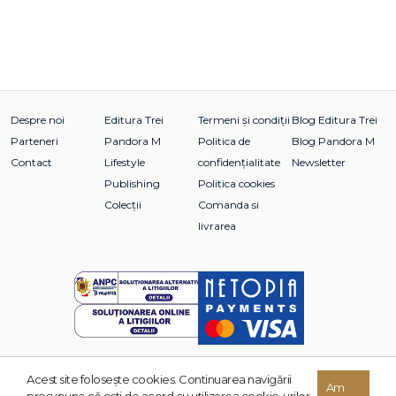
Despre noi
Editura Trei
Termeni și condiții
Blog Editura Trei
Parteneri
Pandora M
Politica de
Blog Pandora M
Contact
Lifestyle
confidențialitate
Newsletter
Publishing
Politica cookies
Colecții
Comanda si
livrarea
Acest site foloseşte cookies. Continuarea navigării
© 2026 Grupul Editorial TREI. Toate drepturile rezervate.
Am
presupune că eşti de acord cu utilizarea cookie-urilor.