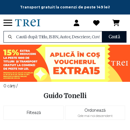
Transport gratuit la comenzi de peste 149 lei!
Caută
0 cărți /
Guido Tonelli
Ordonează
Filtează
Cele mai noi descendent