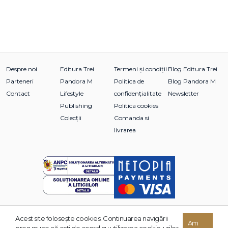
Despre noi
Editura Trei
Termeni și condiții
Blog Editura Trei
Parteneri
Pandora M
Politica de
Blog Pandora M
Contact
Lifestyle
confidențialitate
Newsletter
Publishing
Politica cookies
Colecții
Comanda si
livrarea
Acest site foloseşte cookies. Continuarea navigării
© 2026 Grupul Editorial TREI. Toate drepturile rezervate.
Am
presupune că eşti de acord cu utilizarea cookie-urilor.