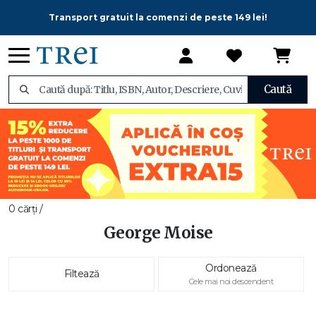
Transport gratuit la comenzi de peste 149 lei!
Caută
0 cărți /
George Moise
Ordonează
Filtează
Cele mai noi descendent