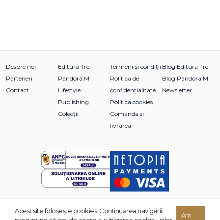
Despre noi
Editura Trei
Termeni și condiții
Blog Editura Trei
Parteneri
Pandora M
Politica de
Blog Pandora M
Contact
Lifestyle
confidențialitate
Newsletter
Publishing
Politica cookies
Colecții
Comanda si
livrarea
Acest site foloseşte cookies. Continuarea navigării
© 2026 Grupul Editorial TREI. Toate drepturile rezervate.
Am
presupune că eşti de acord cu utilizarea cookie-urilor.