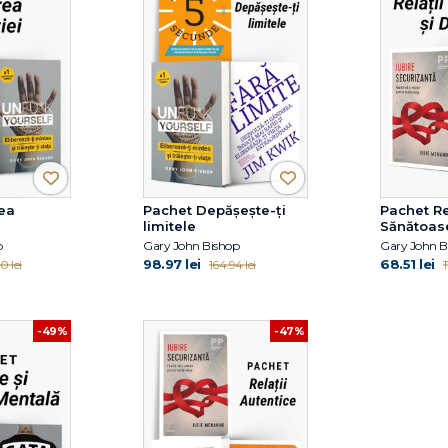
ea
Pachet Depășește-ți
Pachet Re
limitele
Sănătoase
p
Gary John Bishop
Gary John B
98.97 lei
68.51 lei
0 lei
164.94 lei
1
-49%
-47%