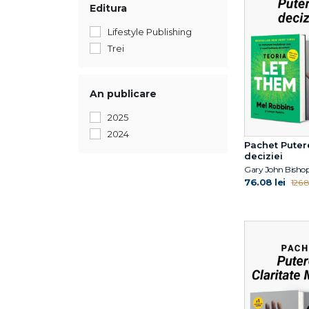
Editura
Lifestyle Publishing
Trei
An publicare
2025
2024
Pachet Puter
deciziei
Gary John Bisho
76.08 lei
126.8