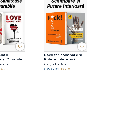
lații
Pachet Schimbare și
 și Durabile
Putere Interioară
ishop
Gary John Bishop
62.16 lei
14.17 lei
103.60 lei