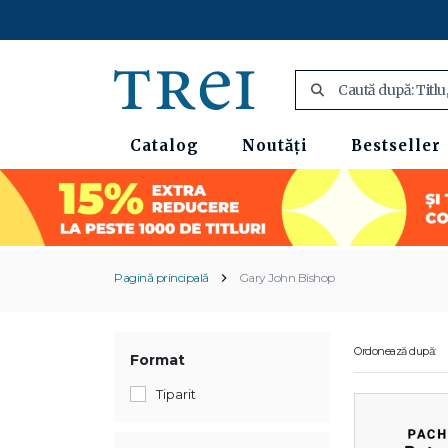
Catalog
Noutăți
Bestseller
Pagină principală
Gary John Bishop
Ordonează după:
Format
Tiparit