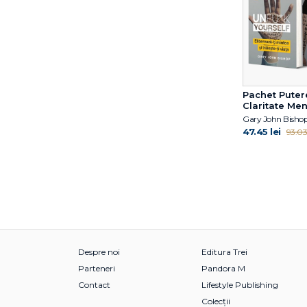
Pachet Putere
Claritate Men
Gary John Bisho
47.45 lei
93.03 
Despre noi
Editura Trei
Parteneri
Pandora M
Contact
Lifestyle Publishing
Colecții