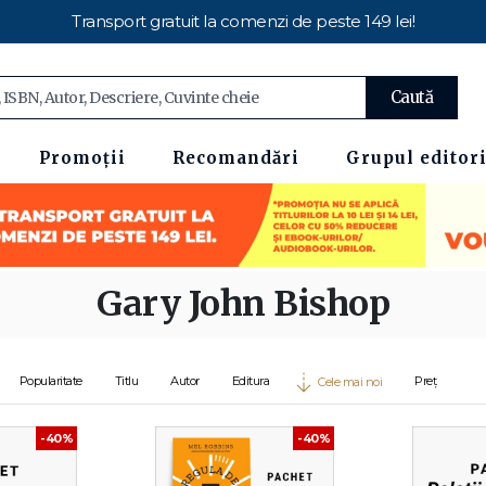
Transport gratuit la comenzi de peste 149 lei!
Caută
Promoții
Recomandări
Grupul editori
Gary John Bishop
Popularitate
Titlu
Autor
Editura
Preț
Cele mai noi
-40%
-40%