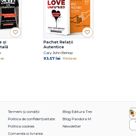
 și
Pachet Relații
tală
Autentice
p
Gary John Bishop
93.57 lei
lei
176.54 lei
Termeni și condiții
Blog Editura Trei
Politica de confidențialitate
Blog Pandora M
Politica cookies
Newsletter
Comanda si livrarea