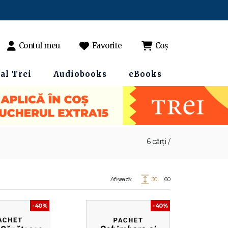
Contul meu
Favorite
Coș
al Trei
Audiobooks
eBooks
6 cărți /
Afișează:
30
60
-40%
-40%