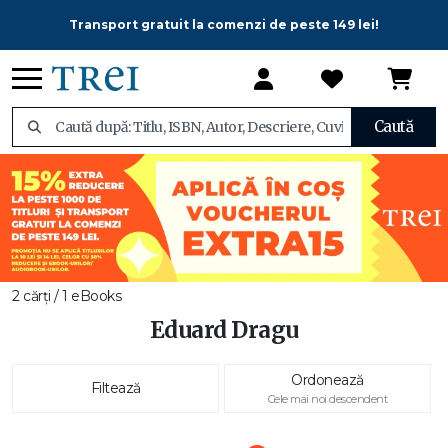
Transport gratuit la comenzi de peste 149 lei!
Caută
2 cărți / 1 eBooks
Eduard Dragu
Ordonează
Filtează
Cele mai noi descendent