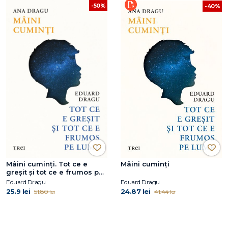
-50%
-40%
Mâini cuminți. Tot ce e
Mâini cuminți
greşit şi tot ce e frumos pe
lume
Eduard Dragu
Eduard Dragu
25.9 lei
24.87 lei
51.80 lei
41.44 lei