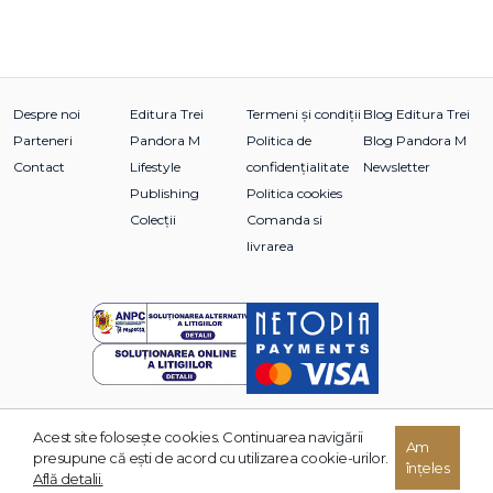
Despre noi
Editura Trei
Termeni și condiții
Blog Editura Trei
Parteneri
Pandora M
Politica de
Blog Pandora M
Contact
Lifestyle
confidențialitate
Newsletter
Publishing
Politica cookies
Colecții
Comanda si
livrarea
Acest site foloseşte cookies. Continuarea navigării
© 2026 Grupul Editorial TREI. Toate drepturile rezervate.
Am
presupune că eşti de acord cu utilizarea cookie-urilor.
înțeles
Dezvoltat de:
Află detalii.