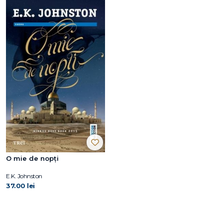
O mie de nopţi
E.K. Johnston
37.00 lei