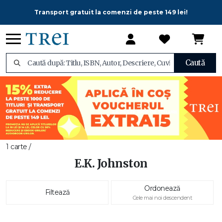
Transport gratuit la comenzi de peste 149 lei!
Caută
1 carte /
E.K. Johnston
Ordonează
Filtează
Cele mai noi descendent