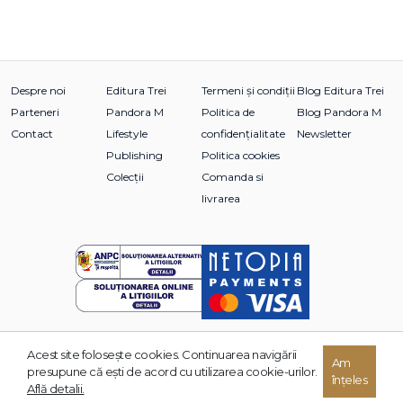
Despre noi
Editura Trei
Termeni și condiții
Blog Editura Trei
Parteneri
Pandora M
Politica de
Blog Pandora M
Contact
Lifestyle
confidențialitate
Newsletter
Publishing
Politica cookies
Colecții
Comanda si
livrarea
Acest site foloseşte cookies. Continuarea navigării
Am
© 2026 Grupul Editorial TREI. Toate drepturile rezervate.
presupune că eşti de acord cu utilizarea cookie-urilor.
înțeles
Dezvoltat de:
Află detalii.