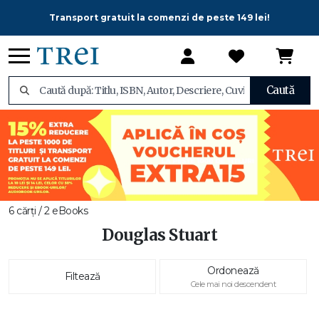
Transport gratuit la comenzi de peste 149 lei!
Caută
6 cărți / 2 eBooks
Douglas Stuart
Ordonează
Filtează
Cele mai noi descendent