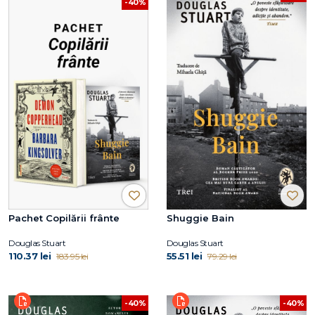
-40%
Pachet Copilării frânte
Shuggie Bain
Douglas Stuart
Douglas Stuart
110.37 lei
55.51 lei
183.95 lei
79.29 lei
-40%
-40%