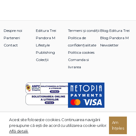
Despre noi
Editura Trei
Termeni și condiții
Blog Editura Trei
Parteneri
Pandora M
Politica de
Blog Pandora M
Contact
Lifestyle
confidențialitate
Newsletter
Publishing
Politica cookies
Colecții
Comanda si
livrarea
Acest site foloseşte cookies. Continuarea navigării
© 2026 Grupul Editorial TREI. Toate drepturile rezervate.
Am
presupune că eşti de acord cu utilizarea cookie-urilor.
înțeles
Dezvoltat de:
Află detalii.