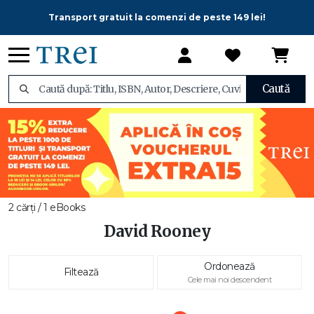
Transport gratuit la comenzi de peste 149 lei!
Caută
2 cărți / 1 eBooks
David Rooney
Ordonează
Filtează
Cele mai noi descendent