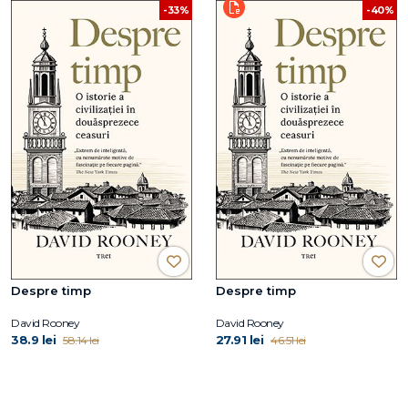
-33%
-40%
Despre timp
Despre timp
David Rooney
David Rooney
38.9 lei
27.91 lei
58.14 lei
46.51 lei