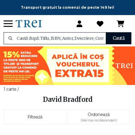
Transport gratuit la comenzi de peste 149 lei!
Caută
1 carte /
David Bradford
Ordonează
Filtează
Cele mai noi descendent