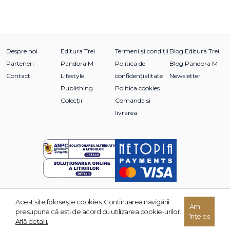
Despre noi
Editura Trei
Termeni și condiții
Blog Editura Trei
Parteneri
Pandora M
Politica de
Blog Pandora M
Contact
Lifestyle
confidențialitate
Newsletter
Publishing
Politica cookies
Colecții
Comanda si
livrarea
Acest site foloseşte cookies. Continuarea navigării
Am
© 2026 Grupul Editorial TREI. Toate drepturile rezervate.
presupune că eşti de acord cu utilizarea cookie-urilor.
înțeles
Dezvoltat de:
Află detalii.