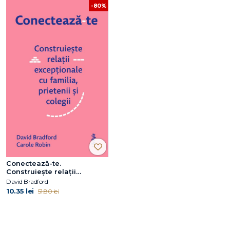
-80%
Conectează-te.
Construiește relații
excepționale cu familia,
David Bradford
prietenii și colegii
10.35 lei
51.80 lei